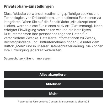
546.000,00 EUR
IN VORBEREITUNG
ATTRAKTIVES MFH-RENDITEOBJEKT IN BESTER CITYLAGE M
Steinmetzstraße 23 - 45139 Essen
319 m²