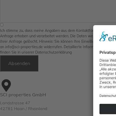
Ich stimme zu, dass meine Angaben aus dem Kontaktformular zur B
Anfrage erhoben und verarbeitet werden. Die Daten werden nach ab
Ihrer Anfrage gelöscht. Hinweis: Sie können Ihre Einwilligung jederzeit
an
info@sci-properties.de
widerrufen. Detaillierte Informationen zu
finden Sie in unserer Datenschutzerklärung
Absenden
SCI properties GmbH
Landstrasse 47
42781 Haan / Rheinland